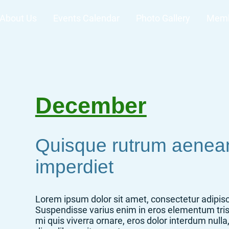
About Us
Events Calendar
Photo Gallery
Memb
December
Quisque rutrum aenea
imperdiet
Lorem ipsum dolor sit amet, consectetur adipisci
Suspendisse varius enim in eros elementum tris
mi quis viverra ornare, eros dolor interdum nul