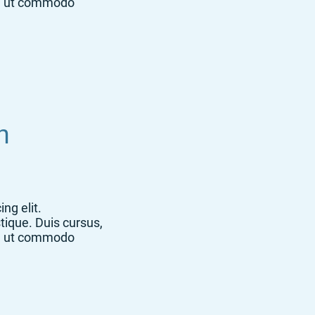
la, ut commodo
n
ng elit.
tique. Duis cursus,
la, ut commodo