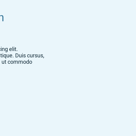
n
ng elit.
tique. Duis cursus,
la, ut commodo