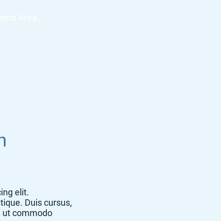
ers Area
n
ng elit.
tique. Duis cursus,
la, ut commodo