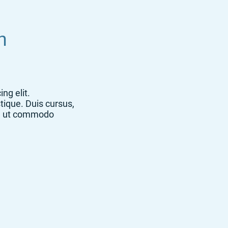
n
ng elit.
tique. Duis cursus,
la, ut commodo