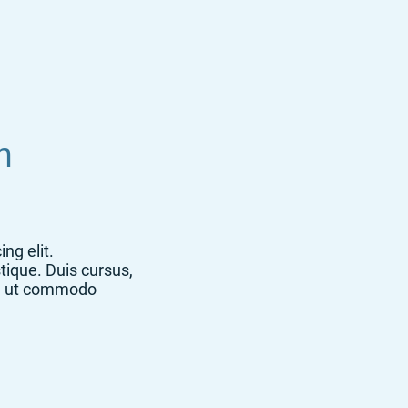
n
ng elit.
tique. Duis cursus,
la, ut commodo