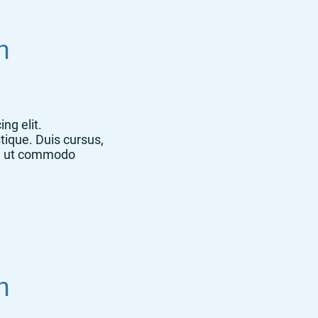
n
ng elit.
tique. Duis cursus,
la, ut commodo
n