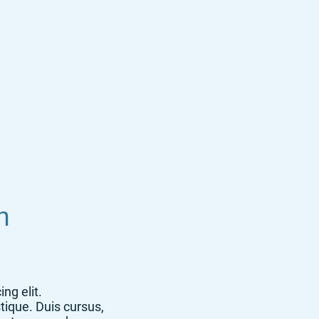
n
ng elit.
tique. Duis cursus,